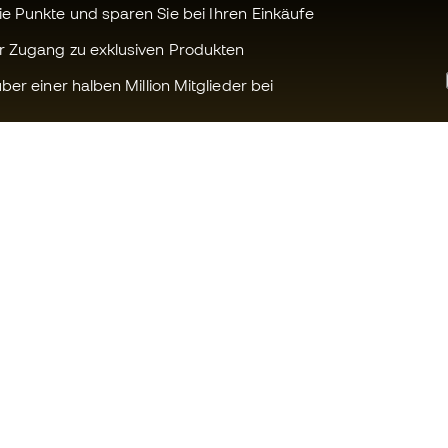
 Punkte und sparen Sie bei Ihren Einkäufe
r Zugang zu exklusiven Produkten
ber einer halben Million Mitglieder bei
Können wir Ihnen helfen?
Fútbol Emot
Kundendienst
Die Member 
Umtausch und Rückgabe
Arbeite mit u
Anleitung zur Sportausrüstung
Allgemeine 
Konditionen
Umrechnungstabellen für die
Schuhegröße
Cookie-Richtl
Compliance
Datenschutz