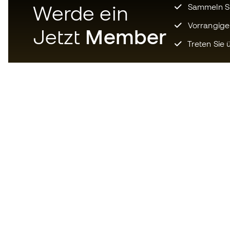
Werde ein
Sammeln Sie
Vorrangige
Jetzt
Member
Treten Sie ü
Laden Sie jetzt die App für
Fußballfans herunter und
genießen Sie schnelleres und
bequemeres Einkaufen.