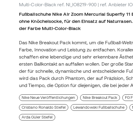
Multi-Color-Black
ref. NI_IO8219-900
| ref. Anbieter 
Fußballschuhe Nike Air Zoom Mercurial Superfly 11 
ohne Knöchelsocke, für den Einsatz auf Naturrasen. 
der Farbe Multi-Color-Black
Das Nike Breakout Pack kommt, um die Fußball-Weltm
Farbe, Innovation und Leistung zu entfachen. Koral
schaffen eine lebendige und sehr erkennbare Ästhet
ersten Ballkontakt an auffallen wollen. Der große Sta
der für schnelle, dynamische und entscheidende Fußba
wird das Pack durch Phantom, der auf Präzision, Sc
und Tiempo, die Option für diejenigen, die bei jeder 
Nike Neue Veröffentlichungen
Nike Breakout Pack
FG F
Cristiano Ronaldo Stiefel
Lewandowski Fußballschuhe
Arda Güler Stiefel