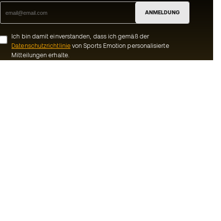
ANMELDUNG
Ich bin damit einverstanden, dass ich gemäß der
Datenschutzrichtlinie
von Sports Emotion personalisierte
Mitteilungen erhalte.
ion
#BeTheBest
Gemeinschaft
Bei Sports Emotion fördern wir einen
sportlichen Lebensstil, der darauf abzielt,
ns
das vollkommene Glück der Sportler zu
erreichen, dank des Ökosystems, das von
Bedingungen und
jeder der spezialisierten Marken der
Gruppe geschaffen wird.
inie
Basketball Emotion
-Bestimmungen