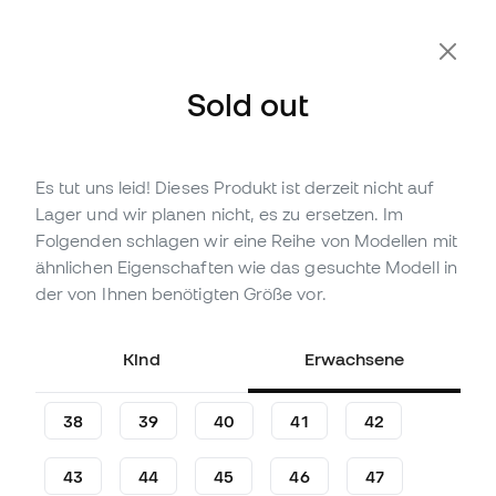
Zusätzliche 10 % Rabatt mit Code FLDAY10
Sold out
Es tut uns leid! Dieses Produkt ist derzeit nicht auf
Nicht vorrättig
Bis zu
378
Member Points
Lager und wir planen nicht, es zu ersetzen. Im
Nike Air Zoom Mercurial
Folgenden schlagen wir eine Reihe von Modellen mit
Superfly 10 Elite FG
ähnlichen Eigenschaften wie das gesuchte Modell in
Fußballschuhe
der von Ihnen benötigten Größe vor.
(
63
)
Kind
Erwachsene
125
,
99
€
279
,
99
€
-55%
Du sparst
154,00 €
38
39
40
41
42
43
44
45
46
47