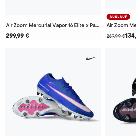
AUSLAUF
Air Zoom Mercurial Vapor 16 Elite x Patta Aqua FG Fußballschuhe
299,99 €
134
269,99 €