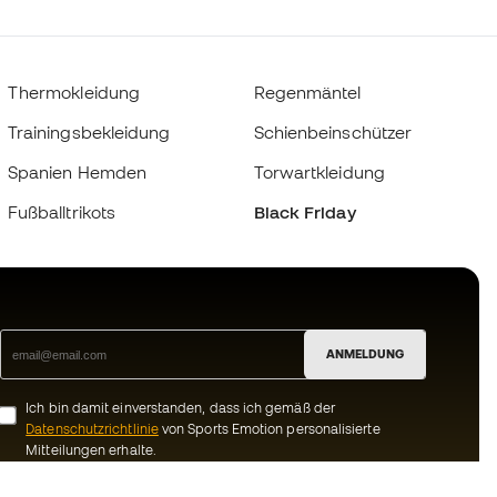
Thermokleidung
Regenmäntel
Trainingsbekleidung
Schienbeinschützer
Spanien Hemden
Torwartkleidung
Fußballtrikots
Black Friday
ANMELDUNG
Ich bin damit einverstanden, dass ich gemäß der
Datenschutzrichtlinie
von Sports Emotion personalisierte
Mitteilungen erhalte.