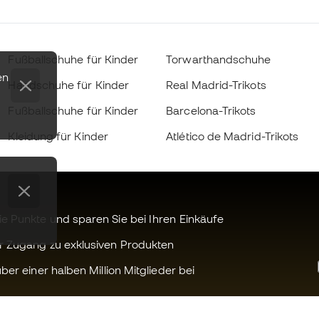
Fußballschuhe für Kinder
Torwarthandschuhe
en
Handschuhe für Kinder
Real Madrid-Trikots
Fußballschuhe für Kinder
Barcelona-Trikots
Kleidung für Kinder
Atlético de Madrid-Trikots
 Punkte und sparen Sie bei Ihren Einkäufe
r Zugang zu exklusiven Produkten
ber einer halben Million Mitglieder bei