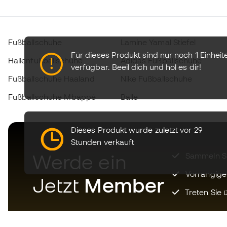
Fußballschuhe
Lamine Yamal Stiefel
Für dieses Produkt sind nur noch 1 Einheit
Hallenfußballschuhe
Adidas Fußballschuhe
verfügbar.
Beeil dich und hol es dir!
Fußballschuhe Haaland
Nike Fußballschuhe
Fußballschuhe Mbappé
Bälle
Dieses Produkt wurde zuletzt vor 29
Stunden verkauft
Werde ein
Sammeln Sie
Vorrangige
Jetzt
Member
Treten Sie ü