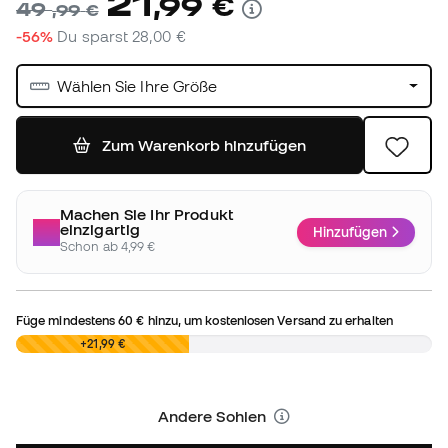
21
,
99
€
49
,
99
€
-56%
Du sparst
28,00 €
Wählen Sie Ihre Größe
Zum Warenkorb hinzufügen
Machen Sie Ihr Produkt
einzigartig
Hinzufügen
Schon ab 4,99 €
Füge mindestens
60 €
hinzu, um kostenlosen Versand zu erhalten
0,00 €
+21,99 €
Andere Sohlen