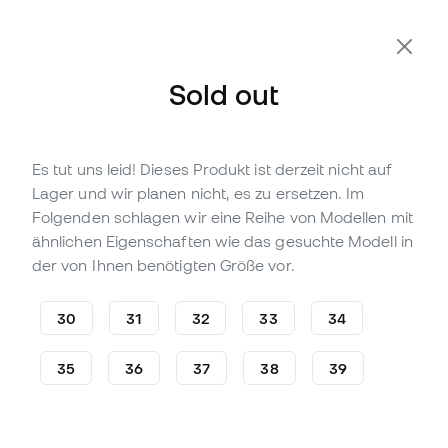
Sold out
Es tut uns leid! Dieses Produkt ist derzeit nicht auf
Nicht vorrättig
Bis zu
75
Member Points
Lager und wir planen nicht, es zu ersetzen. Im
Puma Kinder Future 8 Spielen
Folgenden schlagen wir eine Reihe von Modellen mit
FG/ AG Fußballschuhe
ähnlichen Eigenschaften wie das gesuchte Modell in
der von Ihnen benötigten Größe vor.
(
3
)
24
,
99
€
49
,
99
€
30
31
32
33
34
-50%
Du sparst
25,00 €
35
36
37
38
39