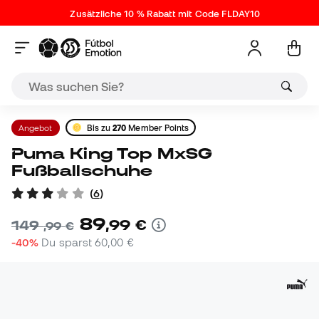
Zusätzliche 10 % Rabatt mit Code FLDAY10
Angebot
Bis zu
270
Member Points
Puma King Top MxSG
Fußballschuhe
(
6
)
89
,
99
€
149
,
99
€
-40%
Du sparst
60,00 €