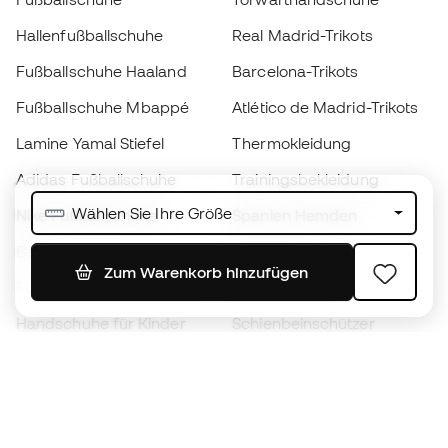
Hallenfußballschuhe
Real Madrid-Trikots
Fußballschuhe Haaland
Barcelona-Trikots
Fußballschuhe Mbappé
Atlético de Madrid-Trikots
Lamine Yamal Stiefel
Thermokleidung
Adidas Fußballschuhe
Trainingsbekleidung
Wählen Sie Ihre Größe
Nike Fußballschuhe
Spanien Hemden
Bälle
Fußballtrikots
Zum Warenkorb hinzufügen
Fußballschuhe für Kinder
Regenmäntel
Handschuhe für Kinder
Schienbeinschützer
Fußballschuhe für Kinder
Torwartkleidung
Kleidung für Kinder
Black Friday