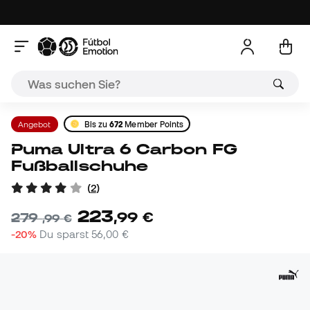
Angebot
Bis zu
672
Member Points
Puma Ultra 6 Carbon FG
Fußballschuhe
(
2
)
223
,
99
€
279
,
99
€
-20%
Du sparst
56,00 €