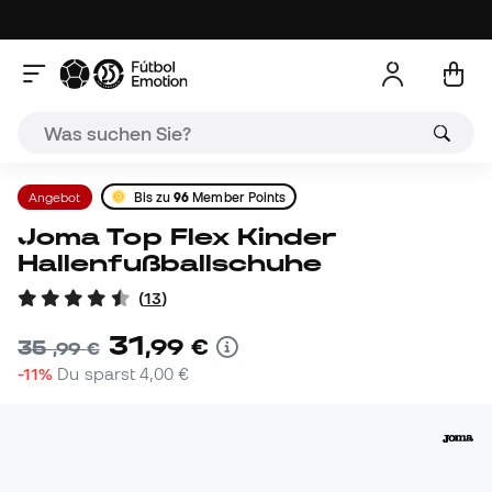
Angebot
Bis zu
96
Member Points
Joma Top Flex Kinder
Hallenfußballschuhe
(
13
)
31
,
99
€
35
,
99
€
-11%
Du sparst
4,00 €