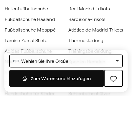
Hallenfußballschuhe
Real Madrid-Trikots
Fußballschuhe Haaland
Barcelona-Trikots
Fußballschuhe Mbappé
Atlético de Madrid-Trikots
Lamine Yamal Stiefel
Thermokleidung
Adidas Fußballschuhe
Trainingsbekleidung
Wählen Sie Ihre Größe
Nike Fußballschuhe
Spanien Hemden
Bälle
Fußballtrikots
Zum Warenkorb hinzufügen
Fußballschuhe für Kinder
Regenmäntel
Handschuhe für Kinder
Schienbeinschützer
Fußballschuhe für Kinder
Torwartkleidung
Kleidung für Kinder
Black Friday