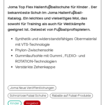
Joma Top Flex Hallenfuβballschuhe für Kinder .
Der
bekannteste Schuh im Joma Hallenfuβball-
Katalog.
Ein leichtes und vielseitiges Mol, das
sowohl für Training als auch für Wettkämpfe
geeignet ist.
Getestet von Fuβballprofispielern.
Synthetik und widerstandsfähiges Obermaterial
mit VTS-Technologie
Phylon-Zwischensohle
Gummilaufsohle mit Gummi , FLEXO- und
ROTATION-Technologien
Verstärkte Zehenkappe
Joma Neue Veröffentlichungen
Schnürlose Futsal Schuhe
Rabatte auf Futsal-Produkte
Kinder
Angebot