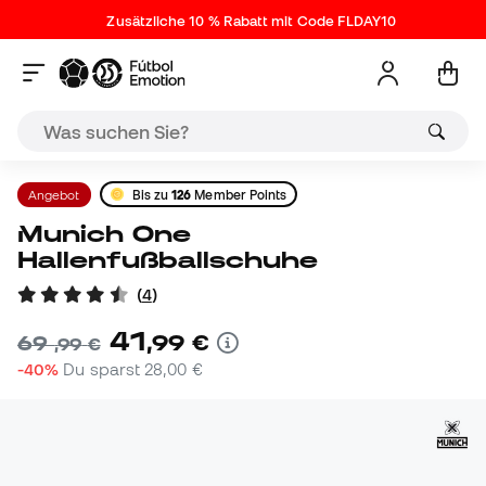
Zusätzliche 10 % Rabatt mit Code FLDAY10
Angebot
Bis zu
126
Member Points
Munich One
Hallenfußballschuhe
(
4
)
41
,
99
€
69
,
99
€
-40%
Du sparst
28,00 €