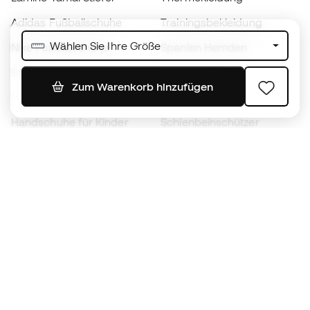
Adidas Fußballschuhe
Trainingsbekleidung
Wählen Sie Ihre Größe
Nike Fußballschuhe
Spanien Hemden
Bälle
Fußballtrikots
Zum Warenkorb hinzufügen
Fußballschuhe für Kinder
Regenmäntel
Handschuhe für Kinder
Schienbeinschützer
Fußballschuhe für Kinder
Torwartkleidung
Kleidung für Kinder
Black Friday
Werde ein
Jetzt
Member
Sammeln Sie Punkte und sparen Sie bei Ihren