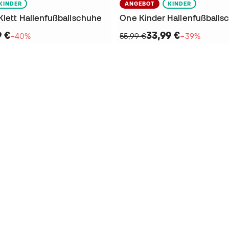
KINDER
ANGEBOT
KINDER
Klett Hallenfußballschuhe
One Kinder Hallenfußballs
9 €
33,99 €
−40%
55,99 €
−39%