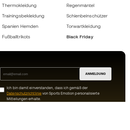
Thermokleidung
Regenmäntel
Trainingsbekleidung
Schienbeinschützer
Spanien Hemden
Torwartkleidung
Fußballtrikots
Black Friday
ANMELDUNG
Ich bin damit einverstanden, dass ich gemäß der
Datenschutzrichtlinie
von Sports Emotion personalisierte
Mitteilungen erhalte.