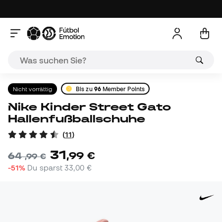
Nicht vorrättig
Bis zu
96
Member Points
Nike Kinder Street Gato
Hallenfußballschuhe
(
11
)
31
,
99
€
64
,
99
€
-51%
Du sparst
33,00 €