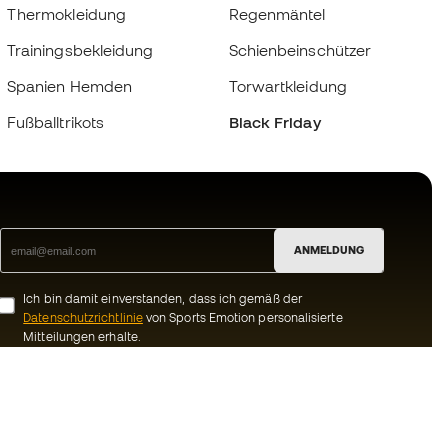
Thermokleidung
Regenmäntel
Trainingsbekleidung
Schienbeinschützer
Spanien Hemden
Torwartkleidung
Fußballtrikots
Black Friday
ANMELDUNG
Ich bin damit einverstanden, dass ich gemäß der
Datenschutzrichtlinie
von Sports Emotion personalisierte
Mitteilungen erhalte.