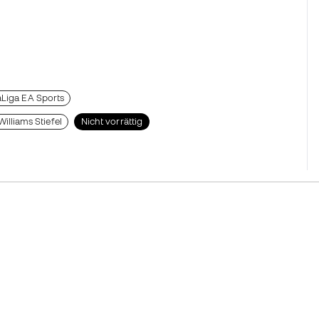
aLiga EA Sports
Williams Stiefel
Nicht vorrättig