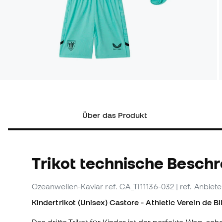
Über das Produkt
Trikot technische Besch
Ozeanwellen-Kaviar
ref. CA_TI11136-032
| ref. Anbiet
Kindertrikot (Unisex) Castore - Athletic Verein de B
Das dritte Trikot für Kinder ist der perfekte Weg, sch