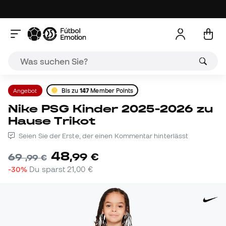
Angebot
Bis zu
147
Member Points
Nike PSG Kinder 2025-2026 zu
Hause Trikot
Seien Sie der Erste, der einen Kommentar hinterlässt
48
,
99
€
69
,
99
€
-30%
Du sparst
21,00 €