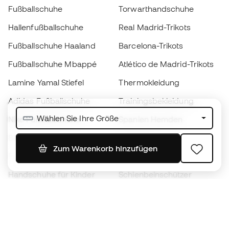
Fußballschuhe
Torwarthandschuhe
Hallenfußballschuhe
Real Madrid-Trikots
Fußballschuhe Haaland
Barcelona-Trikots
Fußballschuhe Mbappé
Atlético de Madrid-Trikots
Lamine Yamal Stiefel
Thermokleidung
Adidas Fußballschuhe
Trainingsbekleidung
Wählen Sie Ihre Größe
Nike Fußballschuhe
Spanien Hemden
Bälle
Fußballtrikots
Zum Warenkorb hinzufügen
Fußballschuhe für Kinder
Regenmäntel
Handschuhe für Kinder
Schienbeinschützer
Fußballschuhe für Kinder
Torwartkleidung
Kleidung für Kinder
Black Friday