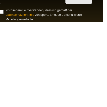
Ich bin damit einverstanden, dass ich gemäß der
Datenschutzrichtlinie
von Sports Emotion personalisierte
Mitteilungen erhalte.
ion
#BeTheBest
Gemeinschaft
Bei Sports Emotion fördern wir einen
sportlichen Lebensstil, der darauf abzielt,
ns
das vollkommene Glück der Sportler zu
erreichen, dank des Ökosystems, das von
Bedingungen und
jeder der spezialisierten Marken der
Gruppe geschaffen wird.
inie
Basketball Emotion
-Bestimmungen
Running Emotion
schluss