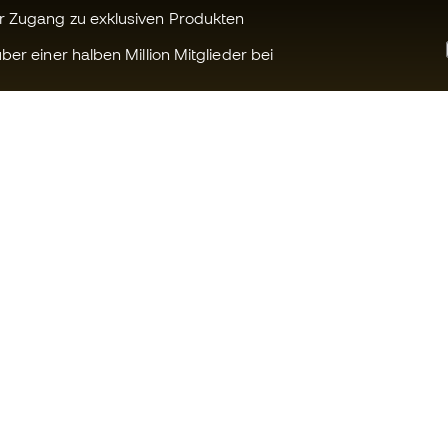
r Zugang zu exklusiven Produkten
ber einer halben Million Mitglieder bei
Können wir Ihnen helfen?
Fútbol Emot
Kundendienst
Die Member 
Umtausch und Rückgabe
Arbeite mit u
Anleitung zur Sportausrüstung
Allgemeine 
Konditionen
Umrechnungstabellen für die
Schuhegröße
Cookie-Richtl
Compliance
Datenschutz
Internationale Fútbol Emotion-
Haftungsaus