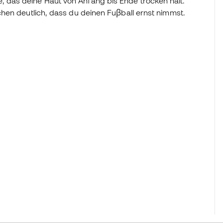
das deine Haut von Anfang bis Ende trocken hält.
hen deutlich, dass du deinen Fuβball ernst nimmst.