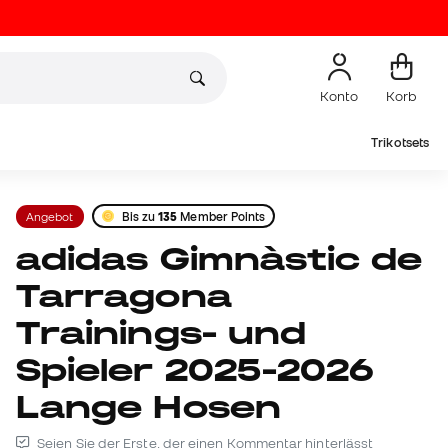
Konto
Korb
Trikotsets
Angebot
Bis zu
135
Member Points
adidas Gimnàstic de
Tarragona
Trainings- und
Spieler 2025-2026
Lange Hosen
Seien Sie der Erste, der einen Kommentar hinterlässt