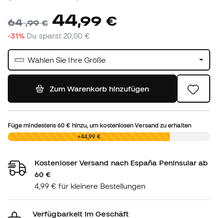
44
,
99
€
64
,
99
€
-31%
Du sparst
20,00 €
Wählen Sie Ihre Größe
Zum Warenkorb hinzufügen
Füge mindestens
60 €
hinzu, um kostenlosen Versand zu erhalten
0,00 €
+44,99 €
Kostenloser Versand nach España Peninsular ab
60 €
4,99 € für kleinere Bestellungen
Verfügbarkeit im Geschäft