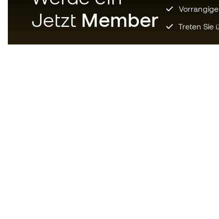
Vorrangige
Jetzt
Member
Treten Sie ü
Laden Sie jetzt die App für
Fußballfans herunter und
genießen Sie schnelleres und
bequemeres Einkaufen.