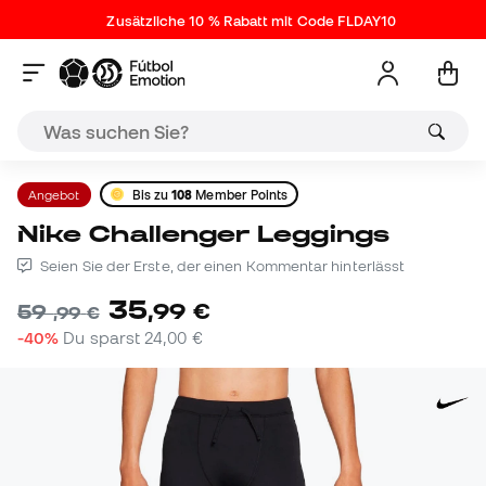
Zusätzliche 10 % Rabatt mit Code FLDAY10
Angebot
Bis zu
108
Member Points
Nike Challenger Leggings
Seien Sie der Erste, der einen Kommentar hinterlässt
35
,
99
€
59
,
99
€
-40%
Du sparst
24,00 €