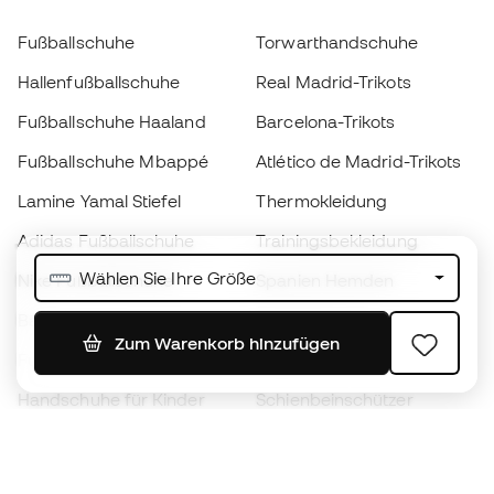
Fußballschuhe
Torwarthandschuhe
Hallenfußballschuhe
Real Madrid-Trikots
Fußballschuhe Haaland
Barcelona-Trikots
Fußballschuhe Mbappé
Atlético de Madrid-Trikots
Lamine Yamal Stiefel
Thermokleidung
Adidas Fußballschuhe
Trainingsbekleidung
Wählen Sie Ihre Größe
Nike Fußballschuhe
Spanien Hemden
Bälle
Fußballtrikots
Zum Warenkorb hinzufügen
Fußballschuhe für Kinder
Regenmäntel
Handschuhe für Kinder
Schienbeinschützer
Fußballschuhe für Kinder
Torwartkleidung
Kleidung für Kinder
Black Friday