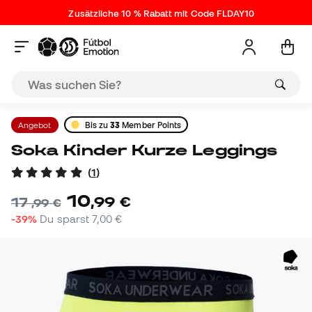
Zusätzliche 10 % Rabatt mit Code FLDAY10
Angebot
Bis zu
33
Member Points
Soka Kinder Kurze Leggings
(
1
)
10
,
99
€
17
,
99
€
-39%
Du sparst
7,00 €