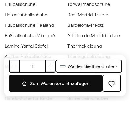
Fußballschuhe
Torwarthandschuhe
Hallenfußballschuhe
Real Madrid-Trikots
Fußballschuhe Haaland
Barcelona-Trikots
Fußballschuhe Mbappé
Atlético de Madrid-Trikots
Lamine Yamal Stiefel
Thermokleidung
Adidas Fußballschuhe
Trainingsbekleidung
Wählen Sie Ihre Größe
Nike Fußballschuhe
Spanien Hemden
Bälle
Fußballtrikots
Zum Warenkorb hinzufügen
Fußballschuhe für Kinder
Regenmäntel
Handschuhe für Kinder
Schienbeinschützer
Fußballschuhe für Kinder
Torwartkleidung
Kleidung für Kinder
Black Friday