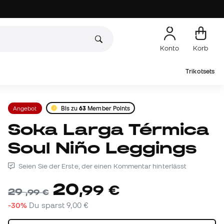
Konto
Korb
Trikotsets
Angebot
Bis zu
63
Member Points
Soka Larga Térmica
Soul Niño Leggings
Seien Sie der Erste, der einen Kommentar hinterlässt
20
,
99
€
29
,
99
€
-30%
Du sparst
9,00 €