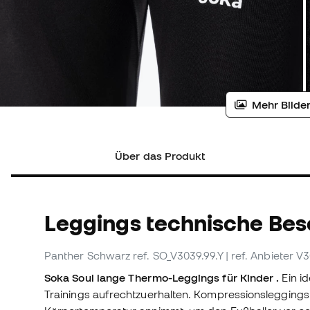
Mehr Bilder
Über das Produkt
Leggings technische Be
Panther Schwarz
ref. SO_V3039.99.Y
| ref. Anbieter V
Soka Soul lange Thermo-Leggings für Kinder .
Ein i
Trainings aufrechtzuerhalten. Kompressionsleggings 