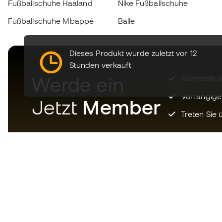
Fußballschuhe Haaland
Nike Fußballschuhe
Fußballschuhe Mbappé
Bälle
Dieses Produkt wurde zuletzt vor 12
Stunden verkauft
Werde ein
Sammeln Sie
Vorrangige
Jetzt
Member
Treten Sie ü
Laden Sie jetzt die App für
Fußballfans herunter und
genießen Sie schnelleres und