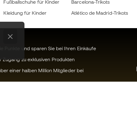
Fußballschuhe für Kinder
Barcelona-Trikots
Kleidung für Kinder
Atlético de Madrid-Trikots
 Punkte und sparen Sie bei Ihren Einkäufe
r Zugang zu exklusiven Produkten
ber einer halben Million Mitglieder bei
Können wir Ihnen helfen?
Fútbol Emot
Kundendienst
Die Member 