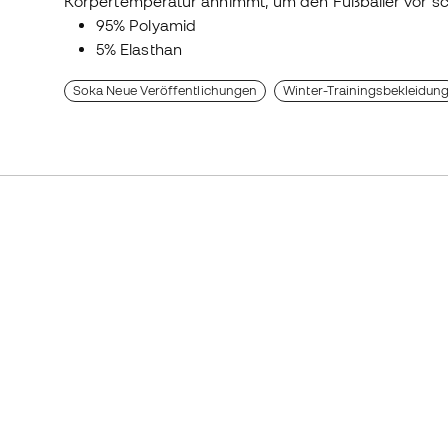
Körpertemperatur annimmt, um den Fußballer vor sch
95% Polyamid
5% Elasthan
Soka Neue Veröffentlichungen
Winter-Trainingsbekleidun