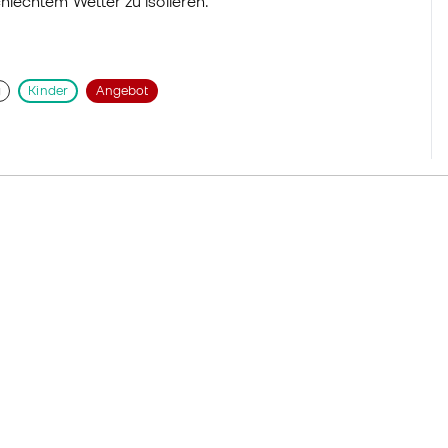
lechtem Wetter zu isolieren.
g
Kinder
Angebot