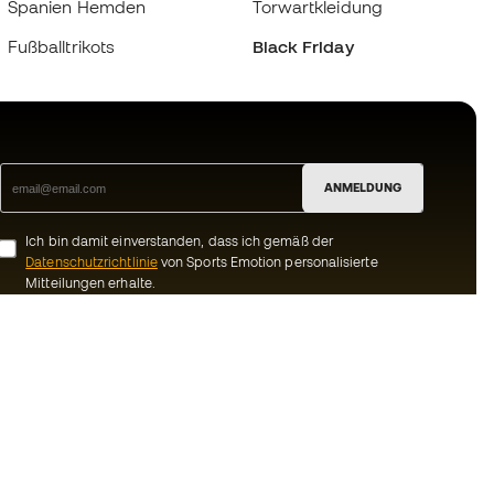
Spanien Hemden
Torwartkleidung
Fußballtrikots
Black Friday
ANMELDUNG
Ich bin damit einverstanden, dass ich gemäß der
Datenschutzrichtlinie
von Sports Emotion personalisierte
Mitteilungen erhalte.
ion
#BeTheBest
Gemeinschaft
Bei Sports Emotion fördern wir einen
sportlichen Lebensstil, der darauf abzielt,