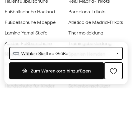
Hallenfußballschuhe
Real Madrid-Trikots
Fußballschuhe Haaland
Barcelona-Trikots
Fußballschuhe Mbappé
Atlético de Madrid-Trikots
Lamine Yamal Stiefel
Thermokleidung
Adidas Fußballschuhe
Trainingsbekleidung
Wählen Sie Ihre Größe
Nike Fußballschuhe
Spanien Hemden
Bälle
Fußballtrikots
Zum Warenkorb hinzufügen
Fußballschuhe für Kinder
Regenmäntel
Handschuhe für Kinder
Schienbeinschützer
Fußballschuhe für Kinder
Torwartkleidung
Kleidung für Kinder
Black Friday