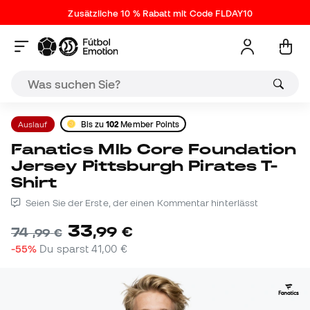
Zusätzliche 10 % Rabatt mit Code FLDAY10
Auslauf
Bis zu
102
Member Points
Fanatics Mlb Core Foundation
Jersey Pittsburgh Pirates T-
Shirt
Seien Sie der Erste, der einen Kommentar hinterlässt
33
,
99
€
74
,
99
€
-55%
Du sparst
41,00 €