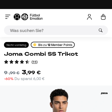
Nicht vorrättig
Bis zu
12
Member Points
Joma Combi SS Trikot
(
11
)
3
,
99
€
9
,
99
€
-60%
Du sparst
6,00 €