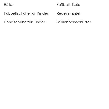
Bälle
Fußballtrikots
Fußballschuhe für Kinder
Regenmäntel
Handschuhe für Kinder
Schienbeinschützer
Fußballschuhe für Kinder
Torwartkleidung
Kleidung für Kinder
Black Friday
Werde ein
Jetzt
Member
Sammeln Sie Punkte und sparen Sie bei Ihren
Einkäufe
Vorrangiger Zugang zu exklusiven Produkten
Treten Sie über einer halben Million Mitglieder