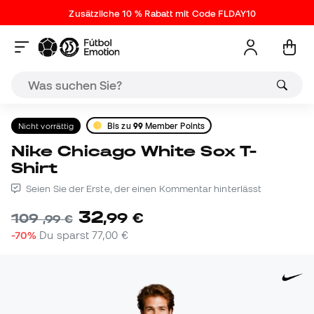
Zusätzliche 10 % Rabatt mit Code FLDAY10
Nicht vorrättig
Bis zu
99
Member Points
Nike Chicago White Sox T-
Shirt
Seien Sie der Erste, der einen Kommentar hinterlässt
32
,
99
€
109
,
99
€
-70%
Du sparst
77,00 €