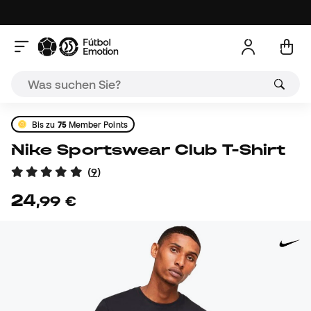
Bis zu
75
Member Points
Nike Sportswear Club T-Shirt
(
9
)
24
,
99
€