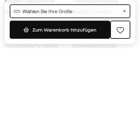
Adidas Fußballschuhe
Trainingsbekleidung
Wählen Sie Ihre Größe
Nike Fußballschuhe
Spanien Hemden
Bälle
Fußballtrikots
Zum Warenkorb hinzufügen
Fußballschuhe für Kinder
Regenmäntel
Handschuhe für Kinder
Schienbeinschützer
Fußballschuhe für Kinder
Torwartkleidung
Kleidung für Kinder
Black Friday
Werde ein
Jetzt
Member
Sammeln Sie Punkte und sparen Sie bei Ihren
Einkäufe