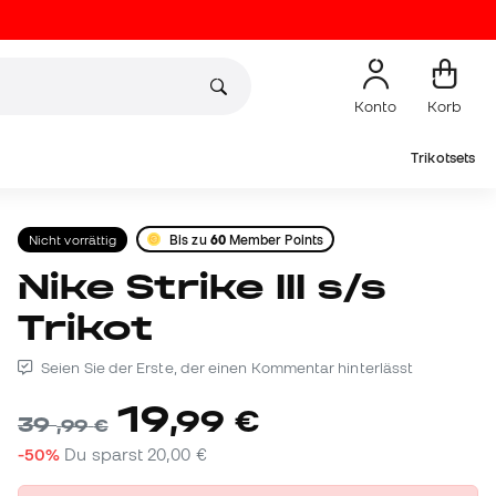
Konto
Korb
Trikotsets
Nicht vorrättig
Bis zu
60
Member Points
Nike Strike III s/s
Trikot
Seien Sie der Erste, der einen Kommentar hinterlässt
19
,
99
€
39
,
99
€
-50%
Du sparst
20,00 €