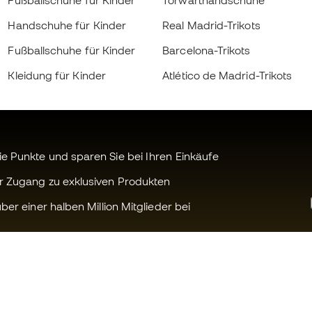
Fußballschuhe für Kinder
Torwarthandschuhe
Handschuhe für Kinder
Real Madrid-Trikots
Fußballschuhe für Kinder
Barcelona-Trikots
Kleidung für Kinder
Atlético de Madrid-Trikots
 Punkte und sparen Sie bei Ihren Einkäufe
r Zugang zu exklusiven Produkten
ber einer halben Million Mitglieder bei
Können wir Ihnen helfen?
Fútbol Emot