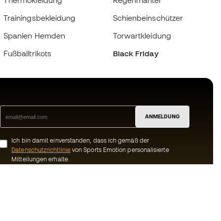
Thermokleidung
Regenmäntel
Trainingsbekleidung
Schienbeinschützer
Spanien Hemden
Torwartkleidung
Fußballtrikots
Black Friday
ANMELDUNG
Ich bin damit einverstanden, dass ich gemäß der
Datenschutzrichtlinie
von Sports Emotion personalisierte
Mitteilungen erhalte.
ion
#BeTheBest