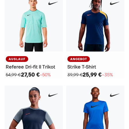
AUSLAUF
ANGEBOT
Referee Dri-fit II Trikot
Strike T-Shirt
27,50 €
25,99 €
54,99 €
−50%
39,99 €
−35%