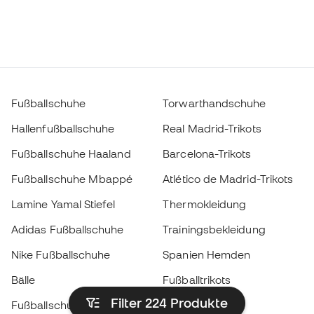
Fußballschuhe
Torwarthandschuhe
Hallenfußballschuhe
Real Madrid-Trikots
Fußballschuhe Haaland
Barcelona-Trikots
Fußballschuhe Mbappé
Atlético de Madrid-Trikots
Lamine Yamal Stiefel
Thermokleidung
Adidas Fußballschuhe
Trainingsbekleidung
Nike Fußballschuhe
Spanien Hemden
Bälle
Fußballtrikots
Filter 224
Produkte
Fußballschuhe für Kinder
Regenmäntel