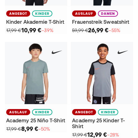
ANGEBOT
KINDER
AUSLAUF
DAMEN
Kinder Akademie T-Shirt
Frauenstreik Sweatshirt
10,99 €
26,99 €
17,99 €
−39%
59,99 €
−55%
AUSLAUF
KINDER
ANGEBOT
KINDER
Academy 25 Niño T-Shirt
Academy 25 Kinder T-
Shirt
8,99 €
17,99 €
−50%
12,99 €
17,99 €
−28%