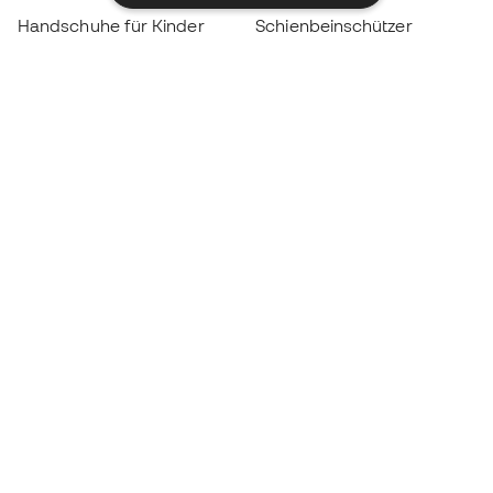
Handschuhe für Kinder
Schienbeinschützer
Fußballschuhe für Kinder
Torwartkleidung
Kleidung für Kinder
Black Friday
Werde ein
Jetzt
Member
Sammeln Sie Punkte und sparen Sie bei Ihren
Einkäufe
Vorrangiger Zugang zu exklusiven Produkten
Treten Sie über einer halben Million Mitglieder
bei