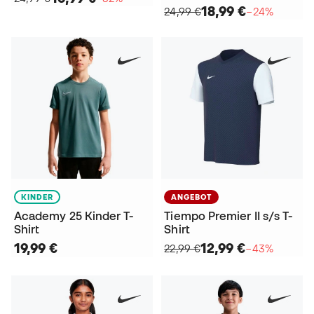
18,99 €
24,99 €
−24%
KINDER
ANGEBOT
Academy 25 Kinder T-
Tiempo Premier II s/s T-
Shirt
Shirt
19,99 €
12,99 €
22,99 €
−43%