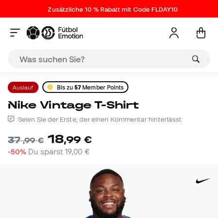
Zusätzliche 10 % Rabatt mit Code FLDAY10
Auslauf
Bis zu
57
Member Points
Nike Vintage T-Shirt
Seien Sie der Erste, der einen Kommentar hinterlässt
18
,
99
€
37
,
99
€
-50%
Du sparst
19,00 €