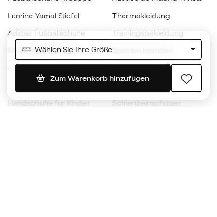
Lamine Yamal Stiefel
Thermokleidung
Adidas Fußballschuhe
Trainingsbekleidung
Wählen Sie Ihre Größe
Nike Fußballschuhe
Spanien Hemden
Bälle
Fußballtrikots
Zum Warenkorb hinzufügen
Fußballschuhe für Kinder
Regenmäntel
Handschuhe für Kinder
Schienbeinschützer
Fußballschuhe für Kinder
Torwartkleidung
Kleidung für Kinder
Black Friday
Werde ein
Jetzt
Member