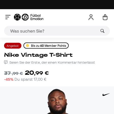
Angebot
Bis zu
63
Member Points
Nike Vintage T-Shirt
Seien Sie der Erste, der einen Kommentar hinterlässt
20
,
99
€
37
,
99
€
-45%
Du sparst
17,00 €