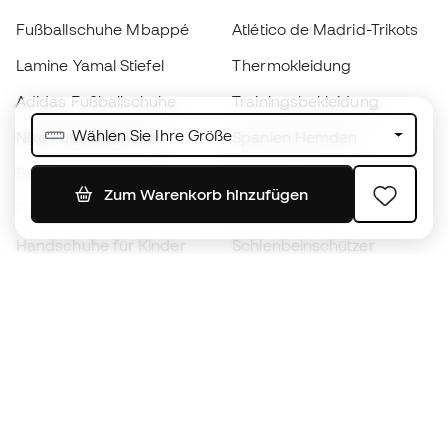
Fußballschuhe Mbappé
Atlético de Madrid-Trikots
Lamine Yamal Stiefel
Thermokleidung
Adidas Fußballschuhe
Trainingsbekleidung
Wählen Sie Ihre Größe
Nike Fußballschuhe
Spanien Hemden
Bälle
Fußballtrikots
Zum Warenkorb hinzufügen
Fußballschuhe für Kinder
Regenmäntel
Handschuhe für Kinder
Schienbeinschützer
Fußballschuhe für Kinder
Torwartkleidung
Kleidung für Kinder
Black Friday
Werde ein