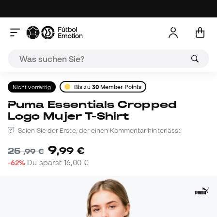
Nicht vorrättig
Bis zu
30
Member Points
Puma Essentials Cropped
Logo Mujer T-Shirt
Seien Sie der Erste, der einen Kommentar hinterlässt
9
,
99
€
25
,
99
€
-62%
Du sparst
16,00 €