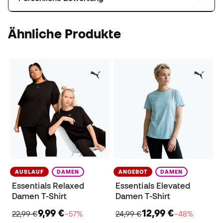
Ähnliche Produkte
AUSLAUF
DAMEN
ANGEBOT
DAMEN
Essentials Relaxed
Essentials Elevated
Damen T-Shirt
Damen T-Shirt
9,99 €
12,99 €
22,99 €
−57%
24,99 €
−48%