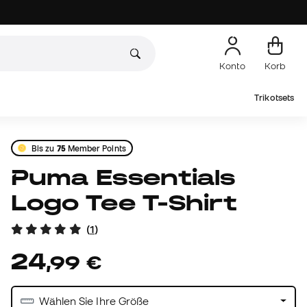
Konto
Korb
Trikotsets
Bis zu
75
Member Points
Puma Essentials
Logo Tee T-Shirt
(
1
)
24
,
99
€
Wählen Sie Ihre Größe