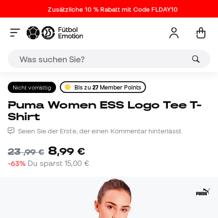
Zusätzliche 10 % Rabatt mit Code FLDAY10
Nicht vorrättig
Bis zu
27
Member Points
Puma Women ESS Logo Tee T-
Shirt
Seien Sie der Erste, der einen Kommentar hinterlässt
8
,
99
€
23
,
99
€
-63%
Du sparst
15,00 €