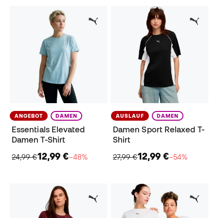
ANGEBOT
DAMEN
AUSLAUF
DAMEN
Essentials Elevated
Damen Sport Relaxed T-
Damen T-Shirt
Shirt
12,99 €
12,99 €
24,99 €
−48%
27,99 €
−54%