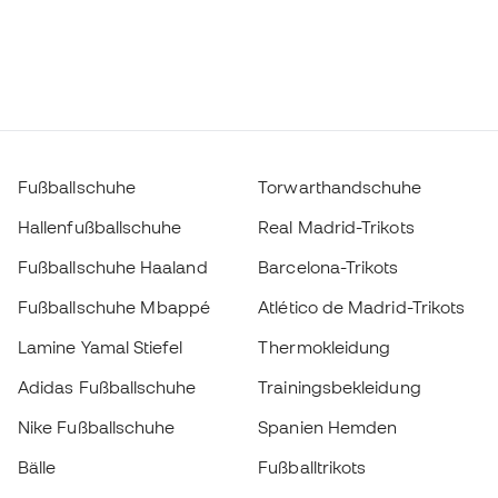
Fußballschuhe
Torwarthandschuhe
Hallenfußballschuhe
Real Madrid-Trikots
Fußballschuhe Haaland
Barcelona-Trikots
Fußballschuhe Mbappé
Atlético de Madrid-Trikots
Lamine Yamal Stiefel
Thermokleidung
Adidas Fußballschuhe
Trainingsbekleidung
Nike Fußballschuhe
Spanien Hemden
Bälle
Fußballtrikots
Fußballschuhe für Kinder
Regenmäntel
Wählen Sie Ihre Größe
Handschuhe für Kinder
Schienbeinschützer
Fußballschuhe für Kinder
Torwartkleidung
Zum Warenkorb hinzufügen
Kleidung für Kinder
Black Friday