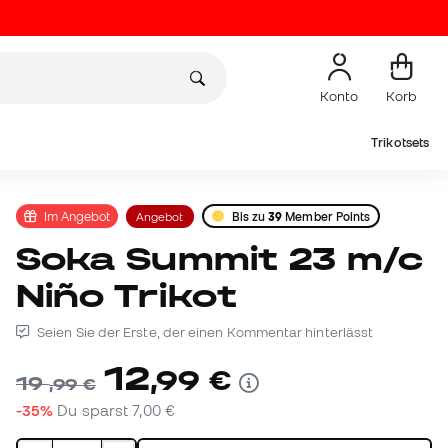
Konto
Korb
Trikotsets
Im Angebot
Angebot
Bis zu
39
Member Points
Soka Summit 23 m/c
Niño Trikot
Seien Sie der Erste, der einen Kommentar hinterlässt
12
,
99
€
19
,
99
€
-35%
Du sparst
7,00 €