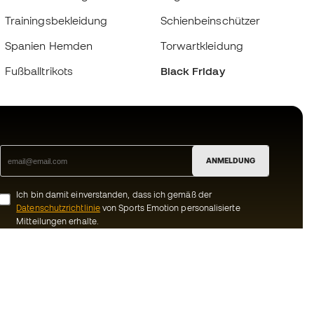
Trainingsbekleidung
Schienbeinschützer
Spanien Hemden
Torwartkleidung
Fußballtrikots
Black Friday
ANMELDUNG
Ich bin damit einverstanden, dass ich gemäß der
Datenschutzrichtlinie
von Sports Emotion personalisierte
Mitteilungen erhalte.
ion
#BeTheBest