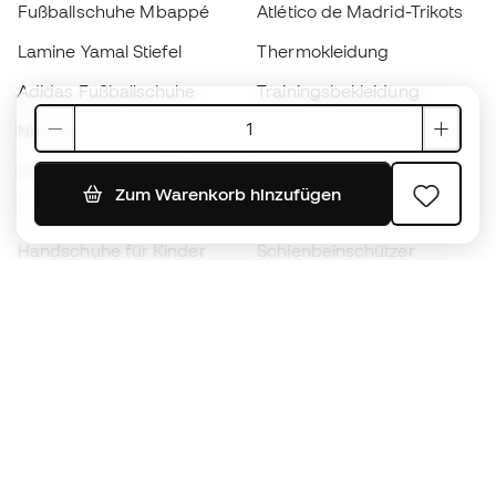
Fußballschuhe Mbappé
Atlético de Madrid-Trikots
Lamine Yamal Stiefel
Thermokleidung
Adidas Fußballschuhe
Trainingsbekleidung
Nike Fußballschuhe
Spanien Hemden
Bälle
Fußballtrikots
Zum Warenkorb hinzufügen
Fußballschuhe für Kinder
Regenmäntel
Handschuhe für Kinder
Schienbeinschützer
Fußballschuhe für Kinder
Torwartkleidung
Kleidung für Kinder
Black Friday
Werde ein
Jetzt
Member