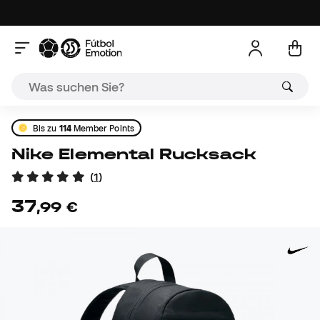
Bis zu
114
Member Points
Nike Elemental Rucksack
(
1
)
37
,
99
€