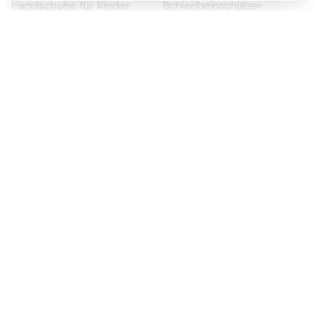
Handschuhe für Kinder
Schienbeinschützer
Fußballschuhe für Kinder
Torwartkleidung
Kleidung für Kinder
Black Friday
Werde ein
Jetzt
Member
Sammeln Sie Punkte und sparen Sie bei Ihren
Einkäufe
Vorrangiger Zugang zu exklusiven Produkten
Treten Sie über einer halben Million Mitglieder
bei