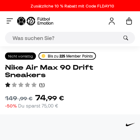
Zusätzliche 10 % Rabatt mit Code FLDAY10
Nicht vorrättig
Bis zu
225
Member Points
Nike Air Max 90 Drift
Sneakers
(
1
)
74
,
99
€
149
,
99
€
-50%
Du sparst
75,00 €