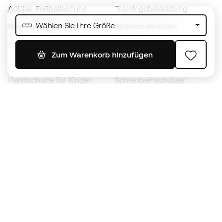
Adidas Fußballschuhe
Trainingsbekleidung
Wählen Sie Ihre Größe
Nike Fußballschuhe
Spanien Hemden
Bälle
Fußballtrikots
Zum Warenkorb hinzufügen
Fußballschuhe für Kinder
Regenmäntel
Handschuhe für Kinder
Schienbeinschützer
Fußballschuhe für Kinder
Torwartkleidung
Kleidung für Kinder
Black Friday
Werde ein
Jetzt
Member
Sammeln Sie Punkte und sparen Sie bei Ihren
Einkäufe