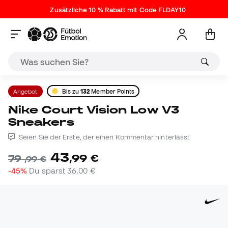
Zusätzliche 10 % Rabatt mit Code FLDAY10
Angebot
Bis zu
132
Member Points
Nike Court Vision Low V3
Sneakers
Seien Sie der Erste, der einen Kommentar hinterlässt
43
,
99
€
79
,
99
€
-45%
Du sparst
36,00 €