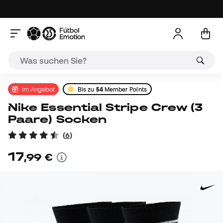
Im Angebot
Bis zu
54
Member Points
Nike Essential Stripe Crew (3
Paare) Socken
(
6
)
17
,
99
€