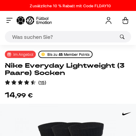
Zusätzliche 10 % Rabatt mit Code FLDAY10
Im Angebot
Bis zu
45
Member Points
Nike Everyday Lightweight (3
Paare) Socken
(
15
)
14
,
99
€