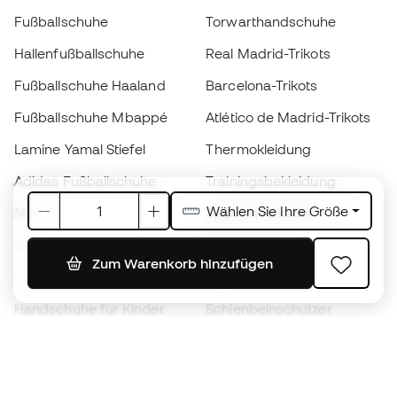
Fußballschuhe
Torwarthandschuhe
Hallenfußballschuhe
Real Madrid-Trikots
Fußballschuhe Haaland
Barcelona-Trikots
Fußballschuhe Mbappé
Atlético de Madrid-Trikots
Lamine Yamal Stiefel
Thermokleidung
Adidas Fußballschuhe
Trainingsbekleidung
Wählen Sie Ihre Größe
Nike Fußballschuhe
Spanien Hemden
Bälle
Fußballtrikots
Zum Warenkorb hinzufügen
Fußballschuhe für Kinder
Regenmäntel
Handschuhe für Kinder
Schienbeinschützer
Fußballschuhe für Kinder
Torwartkleidung
Kleidung für Kinder
Black Friday