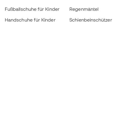
Fußballschuhe für Kinder
Regenmäntel
Handschuhe für Kinder
Schienbeinschützer
Fußballschuhe für Kinder
Torwartkleidung
Kleidung für Kinder
Black Friday
Werde ein
Jetzt
Member
Sammeln Sie Punkte und sparen Sie bei Ihren
Einkäufe
Vorrangiger Zugang zu exklusiven Produkten
Treten Sie über einer halben Million Mitglieder
bei