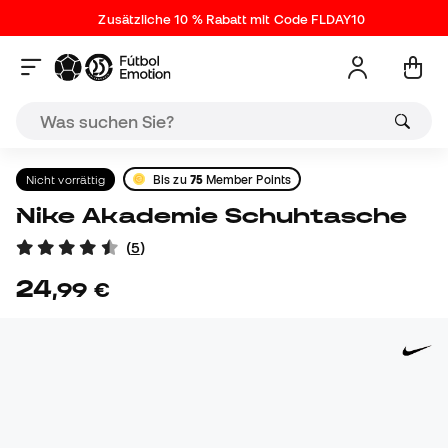
Zusätzliche 10 % Rabatt mit Code FLDAY10
Nicht vorrättig
Bis zu
75
Member Points
Nike Akademie Schuhtasche
(
5
)
24
,
99
€