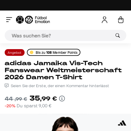
Angebot
Bis zu
108
Member Points
adidas Jamaika Vis-Tech
Fanswear Weltmeisterschaft
2026 Damen T-Shirt
Seien Sie der Erste, der einen Kommentar hinterlässt
35
,
99
€
44
,
99
€
-20%
Du sparst
9,00 €