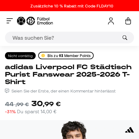
Zusätzliche 10 % Rabatt mit Code FLDAY10
Nicht vorrättig
Bis zu
93
Member Points
adidas Liverpool FC Städtisch
Purist Fanswear 2025-2026 T-
Shirt
Seien Sie der Erste, der einen Kommentar hinterlässt
30
,
99
€
44
,
99
€
-31%
Du sparst
14,00 €