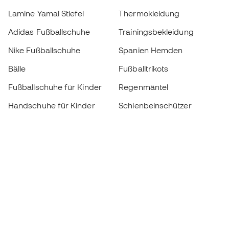
Lamine Yamal Stiefel
Thermokleidung
Adidas Fußballschuhe
Trainingsbekleidung
Nike Fußballschuhe
Spanien Hemden
Bälle
Fußballtrikots
Fußballschuhe für Kinder
Regenmäntel
Handschuhe für Kinder
Schienbeinschützer
Fußballschuhe für Kinder
Torwartkleidung
Kleidung für Kinder
Black Friday
Werde ein
Jetzt
Member