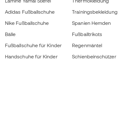
Lamine Yamal Stiefel
Thermokleidung
Adidas Fußballschuhe
Trainingsbekleidung
Nike Fußballschuhe
Spanien Hemden
Bälle
Fußballtrikots
Fußballschuhe für Kinder
Regenmäntel
Handschuhe für Kinder
Schienbeinschützer
Fußballschuhe für Kinder
Torwartkleidung
Kleidung für Kinder
Black Friday
Werde ein
Jetzt
Member
Sammeln Sie Punkte und sparen Sie bei Ihren