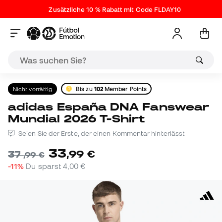
Zusätzliche 10 % Rabatt mit Code FLDAY10
Nicht vorrättig
Bis zu
102
Member Points
adidas España DNA Fanswear
Mundial 2026 T-Shirt
Seien Sie der Erste, der einen Kommentar hinterlässt
33
,
99
€
37
,
99
€
-11%
Du sparst
4,00 €