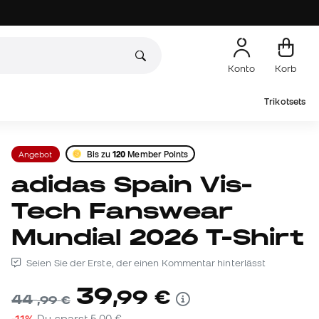
Konto
Korb
Trikotsets
Angebot
Bis zu
120
Member Points
adidas Spain Vis-
Tech Fanswear
Mundial 2026 T-Shirt
Seien Sie der Erste, der einen Kommentar hinterlässt
39
,
99
€
44
,
99
€
-11%
Du sparst
5,00 €