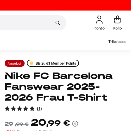
Konto
Korb
Trikotsets
Angebot
Bis zu
63
Member Points
Nike FC Barcelona
Fanswear 2025-
2026 Frau T-Shirt
(
1
)
20
,
99
€
29
,
99
€