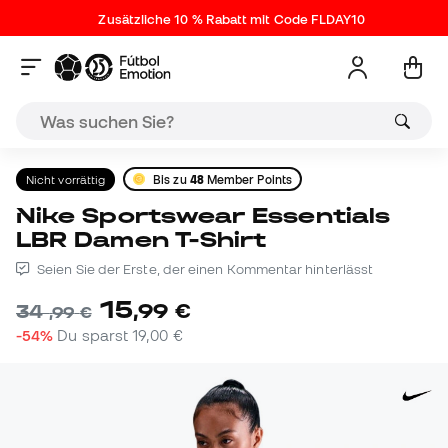
Zusätzliche 10 % Rabatt mit Code FLDAY10
Nicht vorrättig
Bis zu
48
Member Points
Nike Sportswear Essentials
LBR Damen T-Shirt
Seien Sie der Erste, der einen Kommentar hinterlässt
15
,
99
€
34
,
99
€
-54%
Du sparst
19,00 €