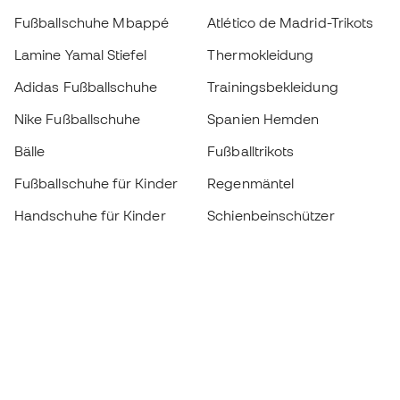
Fußballschuhe Mbappé
Atlético de Madrid-Trikots
Lamine Yamal Stiefel
Thermokleidung
Adidas Fußballschuhe
Trainingsbekleidung
Nike Fußballschuhe
Spanien Hemden
Bälle
Fußballtrikots
Fußballschuhe für Kinder
Regenmäntel
Handschuhe für Kinder
Schienbeinschützer
Fußballschuhe für Kinder
Torwartkleidung
Kleidung für Kinder
Black Friday
Werde ein
Jetzt
Member