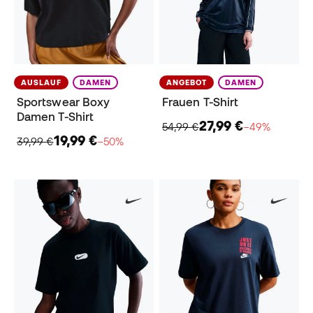
AUSLAUF
DAMEN
ANGEBOT
DAMEN
Sportswear Boxy
Frauen T-Shirt
Damen T-Shirt
27,99 €
54,99 €
−49%
19,99 €
39,99 €
−50%