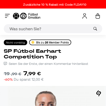
Zusätzliche 10 % Rabatt mit Code FLDAY10
Nicht vorrättig
Bis zu
24
Member Points
SP Fútbol Earhart
Competition Top
Seien Sie der Erste, der einen Kommentar hinterlässt
7
,
99
€
19
,
99
€
-60%
Du sparst
12,00 €