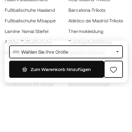
Fußballschuhe Haaland
Barcelona-Trikots
Fußballschuhe Mbappé
Atlético de Madrid-Trikots
Lamine Yamal Stiefel
Thermokleidung
Adidas Fußballschuhe
Trainingsbekleidung
Wählen Sie Ihre Größe
Nike Fußballschuhe
Spanien Hemden
Bälle
Fußballtrikots
Zum Warenkorb hinzufügen
Fußballschuhe für Kinder
Regenmäntel
Handschuhe für Kinder
Schienbeinschützer
Fußballschuhe für Kinder
Torwartkleidung
Kleidung für Kinder
Black Friday