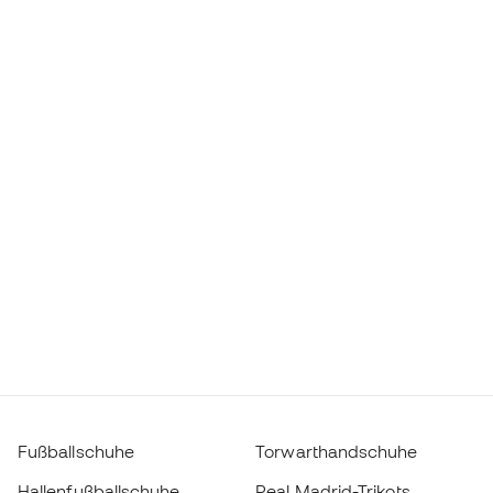
Fußballschuhe
Torwarthandschuhe
Hallenfußballschuhe
Real Madrid-Trikots