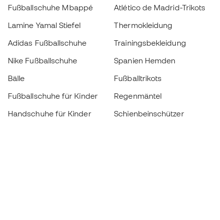
Fußballschuhe Mbappé
Atlético de Madrid-Trikots
Lamine Yamal Stiefel
Thermokleidung
Adidas Fußballschuhe
Trainingsbekleidung
Nike Fußballschuhe
Spanien Hemden
Bälle
Fußballtrikots
Fußballschuhe für Kinder
Regenmäntel
Handschuhe für Kinder
Schienbeinschützer
Fußballschuhe für Kinder
Torwartkleidung
Kleidung für Kinder
Black Friday
Werde ein
Jetzt
Member