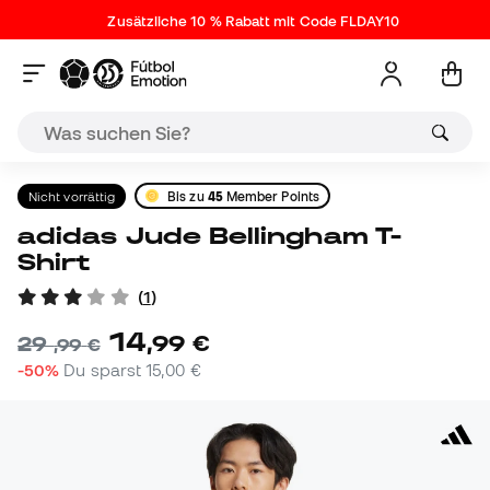
Zusätzliche 10 % Rabatt mit Code FLDAY10
Nicht vorrättig
Bis zu
45
Member Points
adidas Jude Bellingham T-
Shirt
(
1
)
14
,
99
€
29
,
99
€
-50%
Du sparst
15,00 €