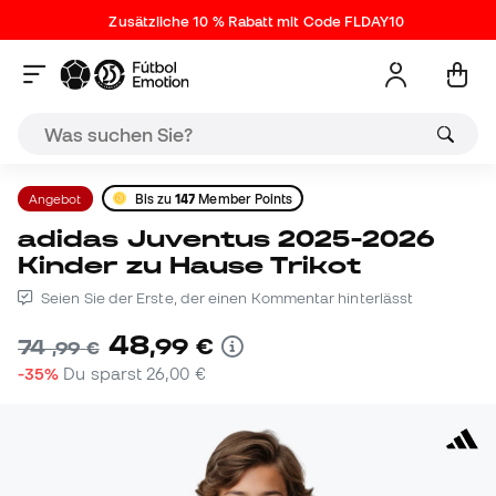
Zusätzliche 10 % Rabatt mit Code FLDAY10
Angebot
Bis zu
147
Member Points
adidas Juventus 2025-2026
Kinder zu Hause Trikot
Seien Sie der Erste, der einen Kommentar hinterlässt
48
,
99
€
74
,
99
€
-35%
Du sparst
26,00 €