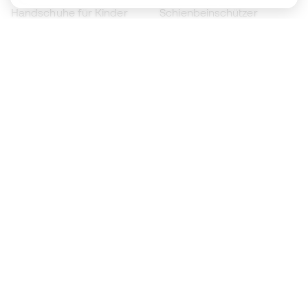
Handschuhe für Kinder
Schienbeinschützer
Fußballschuhe für Kinder
Torwartkleidung
Kleidung für Kinder
Black Friday
Werde ein
Jetzt
Member
Sammeln Sie Punkte und sparen Sie bei Ihren
Einkäufe
Vorrangiger Zugang zu exklusiven Produkten
Treten Sie über einer halben Million Mitglieder
bei