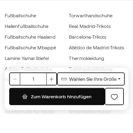
Fußballschuhe
Torwarthandschuhe
Hallenfußballschuhe
Real Madrid-Trikots
Fußballschuhe Haaland
Barcelona-Trikots
Fußballschuhe Mbappé
Atlético de Madrid-Trikots
Lamine Yamal Stiefel
Thermokleidung
Adidas Fußballschuhe
Trainingsbekleidung
Wählen Sie Ihre Größe
Nike Fußballschuhe
Spanien Hemden
Bälle
Fußballtrikots
Zum Warenkorb hinzufügen
Fußballschuhe für Kinder
Regenmäntel
Handschuhe für Kinder
Schienbeinschützer
Fußballschuhe für Kinder
Torwartkleidung