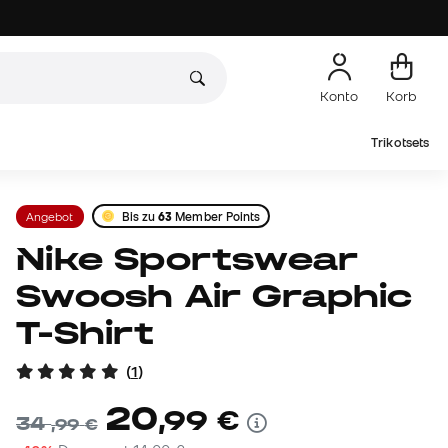
Konto
Korb
Trikotsets
Angebot
Bis zu
63
Member Points
Nike Sportswear
Swoosh Air Graphic
T-Shirt
(
1
)
20
,
99
€
34
,
99
€