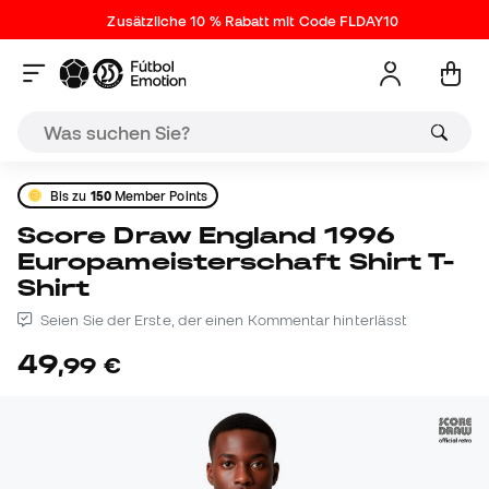
Zusätzliche 10 % Rabatt mit Code FLDAY10
Bis zu
150
Member Points
Score Draw England 1996
Europameisterschaft Shirt T-
Shirt
Seien Sie der Erste, der einen Kommentar hinterlässt
49
,
99
€