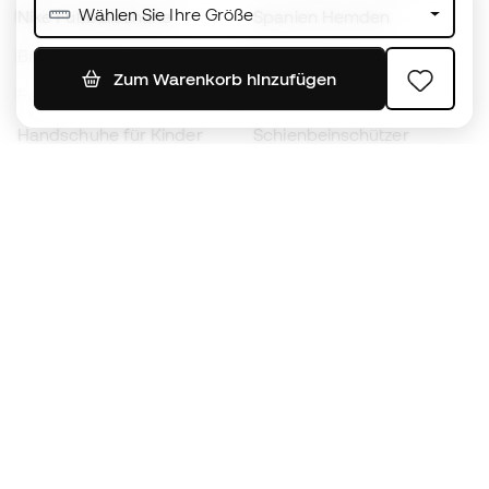
Wählen Sie Ihre Größe
Nike Fußballschuhe
Spanien Hemden
Bälle
Fußballtrikots
Zum Warenkorb hinzufügen
Fußballschuhe für Kinder
Regenmäntel
Handschuhe für Kinder
Schienbeinschützer
Fußballschuhe für Kinder
Torwartkleidung
Kleidung für Kinder
Black Friday
Werde ein
Jetzt
Member
Sammeln Sie Punkte und sparen Sie bei Ihren
Einkäufe
Vorrangiger Zugang zu exklusiven Produkten